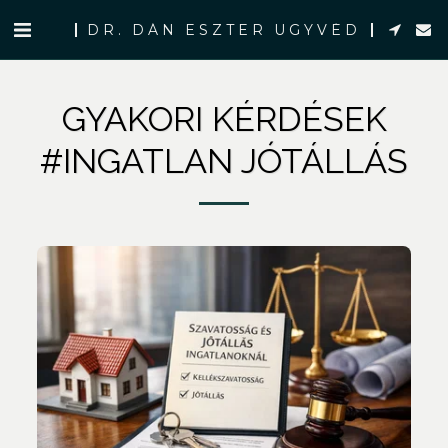
DR. DÁN ESZTER ÜGYVÉD
GYAKORI KÉRDÉSEK
#INGATLAN JÓTÁLLÁS